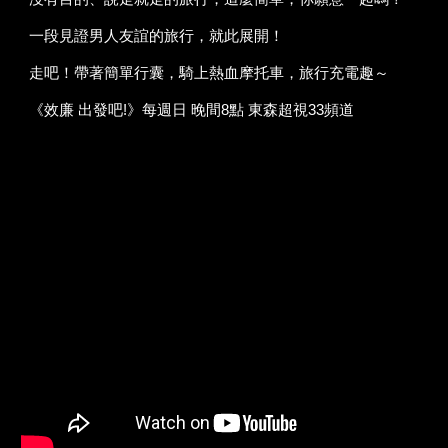
一段見證男人友誼的旅行，就此展開！
走吧！帶著簡單行囊，騎上熱血摩托車，旅行充電趣～
《效廉 出發吧!》每週日 晚間8點 東森超視33頻道