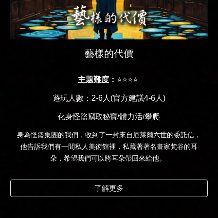
藝樣的代價
主題
難度：
⭐⭐⭐⭐
遊玩人數：2-6人(官方建議4-6人)
怪盜
體力活
攀爬
化身
竊取秘寶/
/
身為怪盜集團的我們，收到了一封來自厄萊爾六世的委託信，
他告訴我們有一間私人美術館裡，私藏著著名畫家梵谷的耳
朵，希望我們可以將耳朵帶回來給他。
了解更多