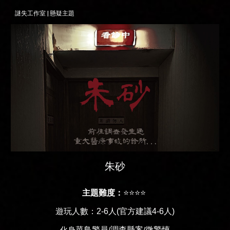
謎失工作室 |
懸疑
主題
朱砂
主題
難度：
⭐⭐⭐⭐
遊玩人數：2-6人(官方建議4-6人)
菜鳥警員
調查懸案
微驚悚
化身
/
/