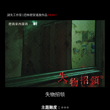
謎失工作室 |
恐怖
密室逃脫作品
NEW!!
失物招領
主題
難度：
⭐⭐⭐