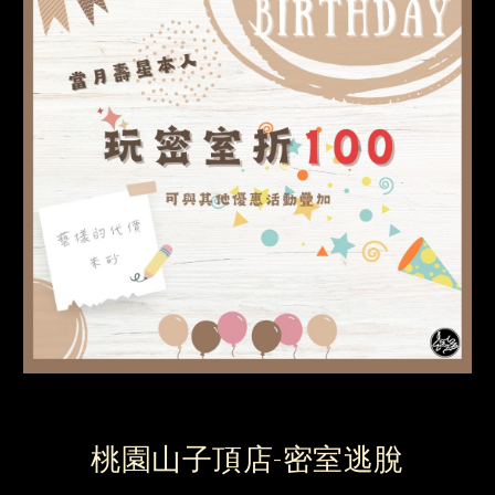
桃園
山子頂
店-密室逃脫