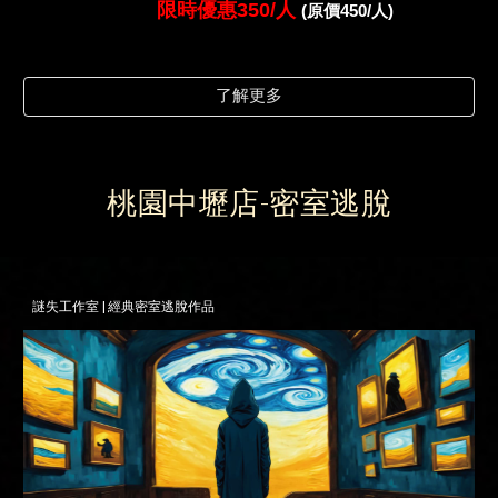
限時
優惠350/人
(原價450/人)
了解更多
桃園
中壢
店-密室逃脫
謎失工作室 | 經典密室逃脫作品