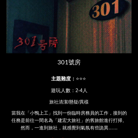
301號房
主題難度：
⭐⭐⭐
遊玩人數：2-4人
旅社清潔
/懸疑/異樣
當我在「小鴨上工」找到一份臨時房務員的工作，接到的
任務是前往一間名為「建宏大旅社」的舊旅館進行打掃。
然而，一進到旅社，就感覺到氣氛有些詭異……