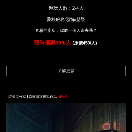
遊玩人數：2-
4
人
恐怖
愛校服務
/
/懸疑
禁忌的廁所，你敢一個人進去嗎？
限時優惠350/人
(原價450/人)
了解更多
謎失工作室 | 恐怖密室逃脫作品
NEW!!